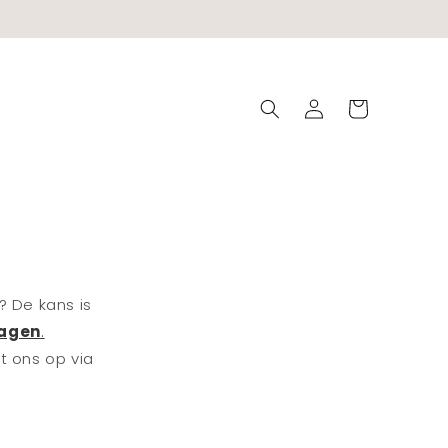
Inloggen
Winkelwagen
? De kans is
ragen
.
t ons op via