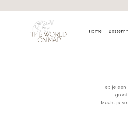
Meteen
naar de
content
Home
Bestem
Heb je een 
groot
Mocht je vr