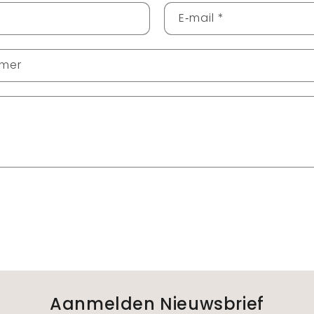
E‑mail
*
mer
Aanmelden Nieuwsbrief