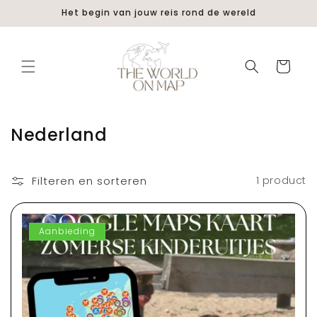
Meteen
Het begin van jouw reis rond de wereld
naar de
content
Winkelwage
C
Nederland
o
l
Filteren en sorteren
1 product
l
e
Aanbieding
c
t
i
e