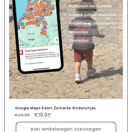
:
Google Maps Kaart Zomerse Kinderuitjes
Normale
Aanbiedingsprijs
€19,95
€24,95
prijs
Aan winkelwagen toevoegen