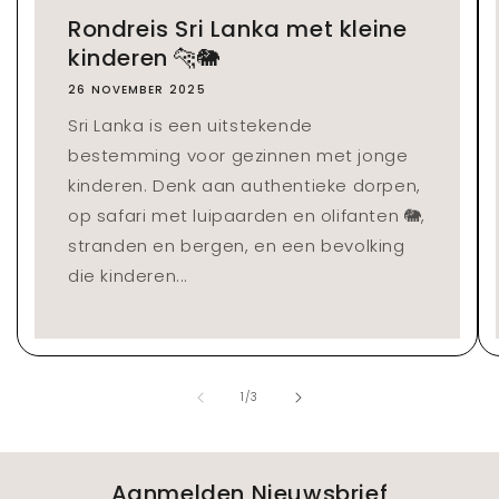
Rondreis Sri Lanka met kleine
kinderen 🐆🐘
26 NOVEMBER 2025
Sri Lanka is een uitstekende
bestemming voor gezinnen met jonge
kinderen. Denk aan authentieke dorpen,
op safari met luipaarden en olifanten 🐘,
stranden en bergen, en een bevolking
die kinderen...
van
1
/
3
Aanmelden Nieuwsbrief